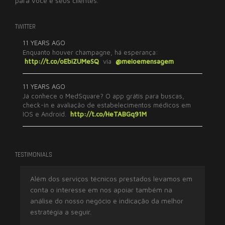
para você e seus clientes.
TWITTER
11 YEARS AGO
Enquanto houver champagne, há esperança:
http://t.co/oEbiZUMeSQ
via
@meioemensagem
11 YEARS AGO
Já conhece o MedSquare? O app grátis para buscas,
check-in e avaliação de estabelecimentos médicos em
IOS e Android.
http://t.co/HeTABGq91M
TESTIMONIALS
Além dos serviços técnicos prestados levamos em
Tr
conta o interesse em nos apoiar também na
ex
análise do nosso negócio e indicação da melhor
imp
estratégia a seguir.
res