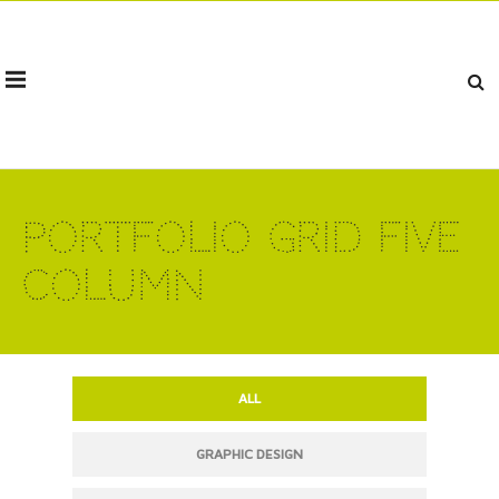
Portfolio Grid Five
Column
ALL
GRAPHIC DESIGN