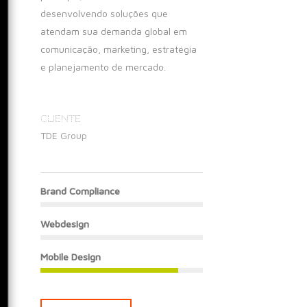
desenvolvendo soluções que
atendam sua demanda global em
comunicação, marketing, estratégia
e planejamento de mercado.
CLIENTE
TDE Group
Brand Compliance
Webdesign
Mobile Design