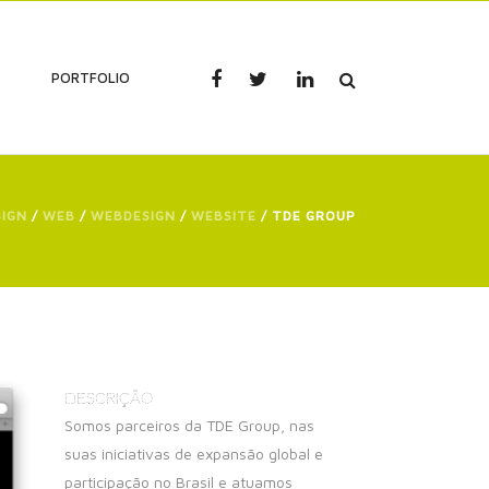
PORTFOLIO
SIGN
/
WEB
/
WEBDESIGN
/
WEBSITE
/
TDE GROUP
DESCRIÇÃO
Somos parceiros da TDE Group, nas
suas iniciativas de expansão global e
participação no Brasil e atuamos