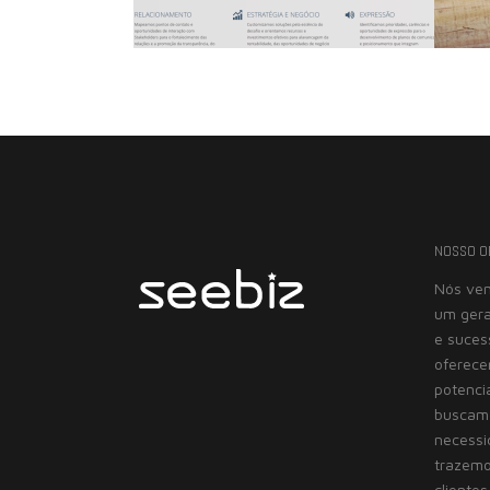
NOSSO O
Nós vem
um gera
e suces
oferece
potenci
buscamo
necessi
trazemo
clientes