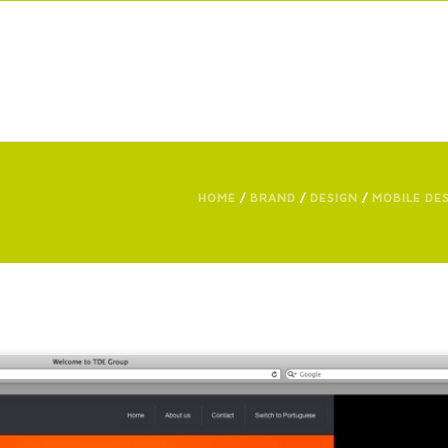
HOME
/
BRAND
/
DESIGN
/
MOBILE DE