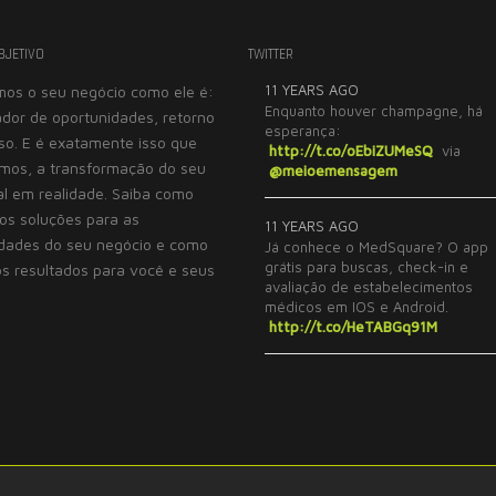
BJETIVO
TWITTER
11 YEARS AGO
os o seu negócio como ele é:
Trabalhar com a Seebi
Enquanto houver champagne, há
dor de oportunidades, retorno
esperança:
grande prazer. De ext
so. E é exatamente isso que
http://t.co/oEbiZUMeSQ
via
competência em sua ár
mos, a transformação do seu
@meioemensagem
com importantes e esp
al em realidade. Saiba como
ferramentas para a re
s soluções para as
11 YEARS AGO
dos problemas dos clie
dades do seu negócio e como
Já conhece o MedSquare? O app
grátis para buscas, check-in e
s resultados para você e seus
MORENO E ASSOCIA
avaliação de estabelecimentos
.
médicos em IOS e Android.
http://t.co/HeTABGq91M