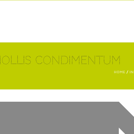
Mollis Condimentum
HOME
/
I