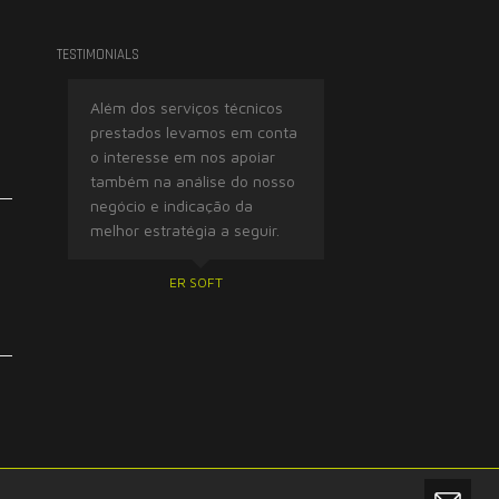
TESTIMONIALS
z é um
Além dos serviços técnicos
Trabalhar com a See
rema
prestados levamos em conta
grande prazer. De ex
ea,
o interesse em nos apoiar
competência em sua 
eciais
também na análise do nosso
com importantes e es
solução
negócio e indicação da
ferramentas para a r
ntes.
melhor estratégia a seguir.
dos problemas dos cl
DOS
ER SOFT
MORENO E ASSOCI