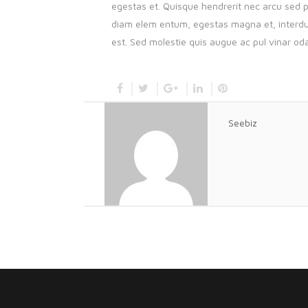
egestas et. Quisque hendrerit nec arcu sed p
diam elem entum, egestas magna et, interdum 
est. Sed molestie quis augue ac pul vinar od
Seebiz