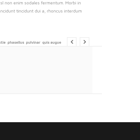
nisl non enim sodales fermentum. Morbi in
ncidunt tincidunt dui a, rhoncus interdum
tie
phasellus
pulvinar
quis augue