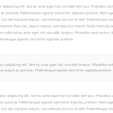
adipiscing elit. Sed eu ante eget nisl convallis tem pus. Phasellus ante
 ac pulvinar. Pellentesque egoists sed tortor egestas pretium. Nam e
Est elit volutpat mauris, vel vehicula nisl orci id nibh. Pellentesque 
haretra. Duis nec aliquet massa, sed dapi bus mauris. Nulla vehicula 
nulla ed eu ante eget nisl convallis tempus. Phasellus ante lectus, ti
llentesque egoists sed tortor egestas pretium.
r adipiscing elit. Sed eu ante eget nisl convallis tempus. Phasellus ante
is augue ac pulvinar. Pellentesque egoists sed tortor egestas pretium.
ur adipiscing elit. Sed eu ante eget nisl convallis tem pus. Phasellus a
 ac pulvinar. Pellentesque egoists sed tortor egestas pretium. Nam eg
Est elit volutpat mauris, vel vehicula nisl orci id nibh. Pellentesque 