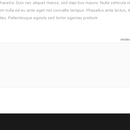
haretra. Duis nec aliquet massa, sed dapi bus mauris. Nulla vehicula 
nulla ed eu ante eget nisl convallis tempus. Phasellus ante lectus, ti
ales. Pellentesque egoists sed tortor egestas pretium.
moles