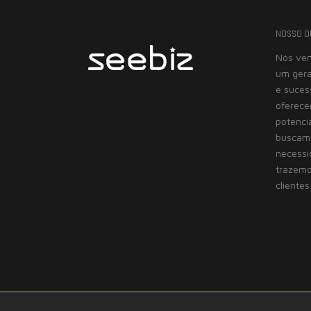
NOSSO O
Nós vem
um gera
e suces
oferece
potenci
buscamo
necessi
trazemo
clientes