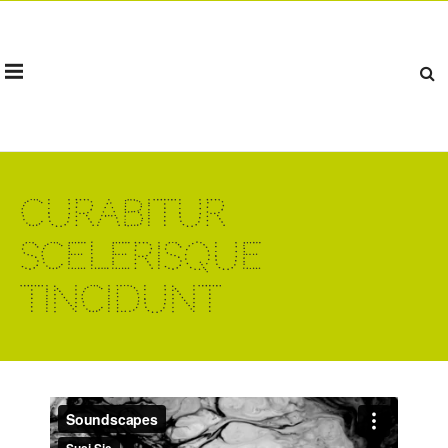
Curabitur
Scelerisque
Tincidunt