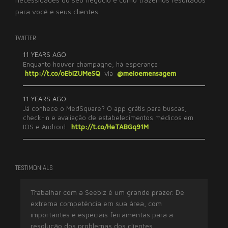
para você e seus clientes.
TWITTER
11 YEARS AGO
Enquanto houver champagne, há esperança:
http://t.co/oEbiZUMeSQ
via
@meioemensagem
11 YEARS AGO
Já conhece o MedSquare? O app grátis para buscas,
check-in e avaliação de estabelecimentos médicos em
IOS e Android.
http://t.co/HeTABGq91M
TESTIMONIALS
 em
Trabalhar com a Seebiz é um grande prazer. De
Al
extrema competência em sua área, com
co
importantes e especiais ferramentas para a
aná
resolução dos problemas dos clientes.
est