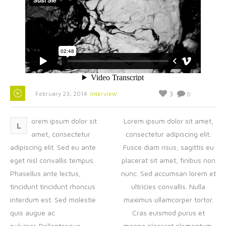
3
February 23, 2014
Interview
0
orem ipsum dolor sit
Lorem ipsum dolor sit amet,
L
amet, consectetur
consectetur adipiscing elit.
adipiscing elit. Sed eu ante
Fusce diam risus, sagittis eu
eget nisl convallis tempus.
placerat sit amet, finibus non
Phasellus ante lectus,
nunc. Sed accumsan lorem et
tincidunt tincidunt rhoncus
ultricies convallis. Nulla
interdum est. Sed molestie
maximus ullamcorper tortor.
quis augue ac
Cras euismod purus et
pulvinar. Pellentesque
magna placerat elementum.