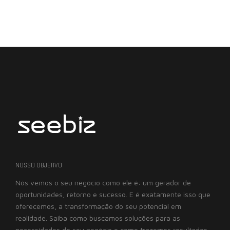
NOSSO OBJETIVO
Nós vemos o seu negócio como ele é: um gerador de
oportunidades, retorno e sucesso. E é exatamente isso que
oferecemos, a transformação do seu potencial em
realidade. Saiba como buscamos soluções para as
necessidades do seu negócio e como trazemos resultados