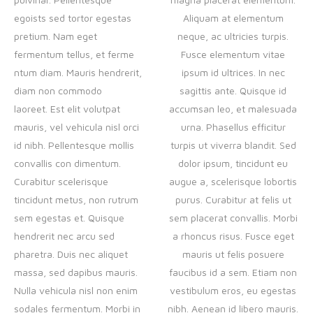
egoists sed tortor egestas
Aliquam at elementum
pretium. Nam eget
neque, ac ultricies turpis.
fermentum tellus, et ferme
Fusce elementum vitae
ntum diam. Mauris hendrerit,
ipsum id ultrices. In nec
diam non commodo
sagittis ante. Quisque id
laoreet. Est elit volutpat
accumsan leo, et malesuada
mauris, vel vehicula nisl orci
urna. Phasellus efficitur
id nibh. Pellentesque mollis
turpis ut viverra blandit. Sed
convallis con dimentum.
dolor ipsum, tincidunt eu
Curabitur scelerisque
augue a, scelerisque lobortis
tincidunt metus, non rutrum
purus. Curabitur at felis ut
sem egestas et. Quisque
sem placerat convallis. Morbi
hendrerit nec arcu sed
a rhoncus risus. Fusce eget
pharetra. Duis nec aliquet
mauris ut felis posuere
massa, sed dapibus mauris.
faucibus id a sem. Etiam non
Nulla vehicula nisl non enim
vestibulum eros, eu egestas
sodales fermentum. Morbi in
nibh. Aenean id libero mauris.