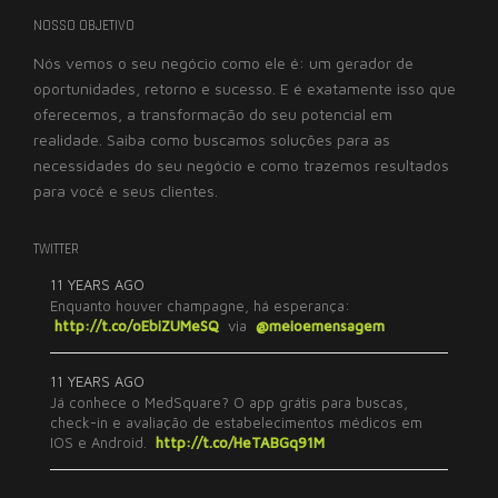
NOSSO OBJETIVO
Nós vemos o seu negócio como ele é: um gerador de
oportunidades, retorno e sucesso. E é exatamente isso que
oferecemos, a transformação do seu potencial em
realidade. Saiba como buscamos soluções para as
necessidades do seu negócio e como trazemos resultados
para você e seus clientes.
TWITTER
11 YEARS AGO
Enquanto houver champagne, há esperança:
http://t.co/oEbiZUMeSQ
via
@meioemensagem
11 YEARS AGO
Já conhece o MedSquare? O app grátis para buscas,
check-in e avaliação de estabelecimentos médicos em
IOS e Android.
http://t.co/HeTABGq91M