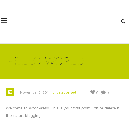
Hello world!
0
November 5, 2014
Uncategorized
0
Welcome to WordPress. This is your first post. Edit or delete it,
then start blogging!