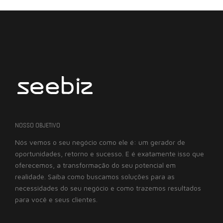
NOSSO OBJETIVO
Nós vemos o seu negócio como ele é: um gerador de
oportunidades, retorno e sucesso. E é exatamente isso que
oferecemos, a transformação do seu potencial em
realidade. Saiba como buscamos soluções para as
necessidades do seu negócio e como trazemos resultados
para você e seus clientes.