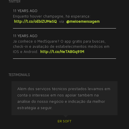
TWITTER
11 YEARS AGO
Enquanto houver champagne, há esperança:
http://t.co/oEbiZUMeSQ
via
@meioemensagem
11 YEARS AGO
Já conhece o MedSquare? O app grátis para buscas,
check-in e avaliação de estabelecimentos médicos em
IOS e Android.
http://t.co/HeTABGq91M
TESTIMONIALS
Além dos serviços técnicos prestados levamos em
Tr
conta o interesse em nos apoiar também na
ex
análise do nosso negócio e indicação da melhor
imp
estratégia a seguir.
res
ER SOFT