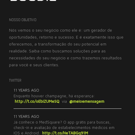
NOSSO OBJETIVO
Nós vemos o seu negócio como ele é: um gerador de
oportunidades, retorno e sucesso. E é exatamente isso que
oferecemos, a transformação do seu potencial em
realidade. Saiba como buscamos soluções para as
necessidades do seu negócio e como trazemos resultados
para você e seus clientes.
TWITTER
11 YEARS AGO
Enquanto houver champagne, há esperança:
http://t.co/oEbiZUMeSQ
via
@meioemensagem
11 YEARS AGO
Já conhece o MedSquare? O app grátis para buscas,
check-in e avaliação de estabelecimentos médicos em
IOS e Android.
http://t.co/HeTABGq91M