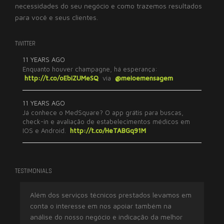
necessidades do seu negócio e como trazemos resultados
para você e seus clientes.
TWITTER
11 YEARS AGO
Enquanto houver champagne, há esperança:
http://t.co/oEbiZUMeSQ
via
@meioemensagem
11 YEARS AGO
Já conhece o MedSquare? O app grátis para buscas,
check-in e avaliação de estabelecimentos médicos em
IOS e Android.
http://t.co/HeTABGq91M
TESTIMONIALS
Além dos serviços técnicos prestados levamos em
Tr
conta o interesse em nos apoiar também na
ex
análise do nosso negócio e indicação da melhor
imp