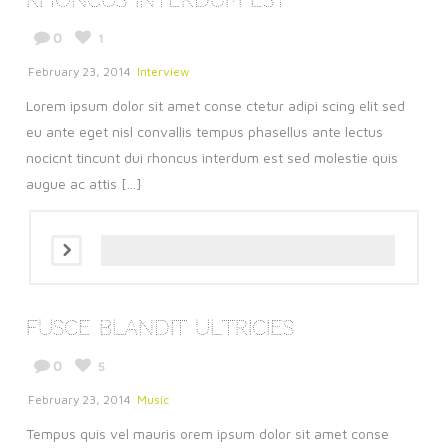
Rhoncus Interdum Est
0
1
February 23, 2014
Interview
Lorem ipsum dolor sit amet conse ctetur adipi scing elit sed
eu ante eget nisl convallis tempus phasellus ante lectus
nocicnt tincunt dui rhoncus interdum est sed molestie quis
augue ac attis [...]
Fusce Blandit Ultricies
0
5
February 23, 2014
Music
Tempus quis vel mauris orem ipsum dolor sit amet conse