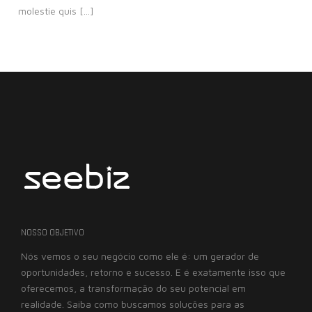
molestie quis [...]
NOSSO OBJETIVO
Nós vemos o seu negócio como ele é: um gerador de
oportunidades, retorno e sucesso. E é exatamente isso que
oferecemos, a transformação do seu potencial em
realidade. Saiba como buscamos soluções para as