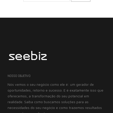
NOSSO OBJETIVO
Nós vemos o seu negócio como ele é: um gerador de
oportunidades, retorno e sucesso. E é exatamente isso que
oferecemos, a transformação do seu potencial em
realidade. Saiba como buscamos soluções para as
necessidades do seu negócio e como trazemos resultados