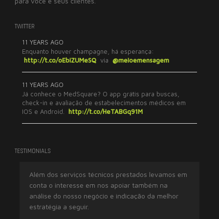
para você e seus clientes.
TWITTER
11 YEARS AGO
Enquanto houver champagne, há esperança:
http://t.co/oEbiZUMeSQ
via
@meioemensagem
11 YEARS AGO
Já conhece o MedSquare? O app grátis para buscas,
check-in e avaliação de estabelecimentos médicos em
IOS e Android.
http://t.co/HeTABGq91M
TESTIMONIALS
Além dos serviços técnicos prestados levamos em
Tr
conta o interesse em nos apoiar também na
ex
análise do nosso negócio e indicação da melhor
imp
estratégia a seguir.
res