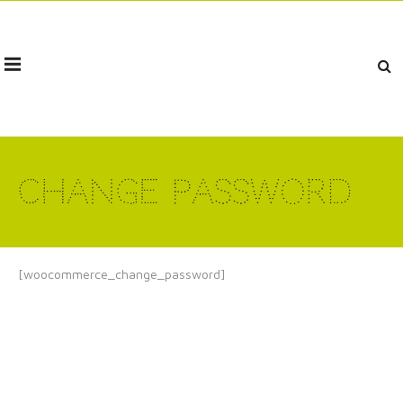
Change Password
[woocommerce_change_password]