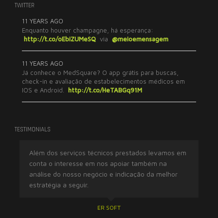
TWITTER
11 YEARS AGO
Enquanto houver champagne, há esperança:
http://t.co/oEbiZUMeSQ
via
@meioemensagem
11 YEARS AGO
Já conhece o MedSquare? O app grátis para buscas,
check-in e avaliação de estabelecimentos médicos em
IOS e Android.
http://t.co/HeTABGq91M
TESTIMONIALS
Além dos serviços técnicos prestados levamos em
Tr
conta o interesse em nos apoiar também na
ex
análise do nosso negócio e indicação da melhor
imp
estratégia a seguir.
res
ER SOFT