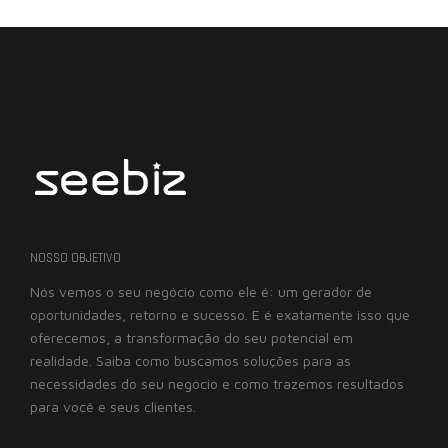
NOSSO OBJETIVO
Nós vemos o seu negócio como ele é: um gerador de
oportunidades, retorno e sucesso. E é exatamente isso que
oferecemos, a transformação do seu potencial em
realidade. Saiba como buscamos soluções para as
necessidades do seu negócio e como trazemos resultados
para você e seus clientes.