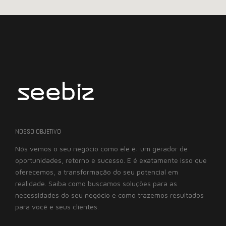
NOSSO OBJETIVO
Nós vemos o seu negócio como ele é: um gerador de
oportunidades, retorno e sucesso. E é exatamente isso que
oferecemos, a transformação do seu potencial em
realidade. Saiba como buscamos soluções para as
necessidades do seu negócio e como trazemos resultados
para você e seus clientes.