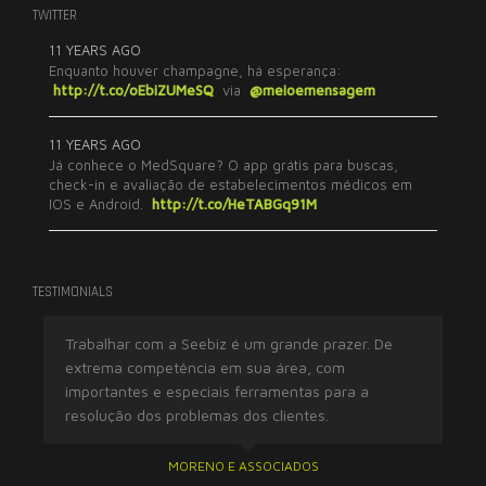
TWITTER
11 YEARS AGO
Enquanto houver champagne, há esperança:
http://t.co/oEbiZUMeSQ
via
@meioemensagem
11 YEARS AGO
Já conhece o MedSquare? O app grátis para buscas,
check-in e avaliação de estabelecimentos médicos em
IOS e Android.
http://t.co/HeTABGq91M
TESTIMONIALS
 em
Trabalhar com a Seebiz é um grande prazer. De
Al
extrema competência em sua área, com
co
importantes e especiais ferramentas para a
aná
resolução dos problemas dos clientes.
est
MORENO E ASSOCIADOS