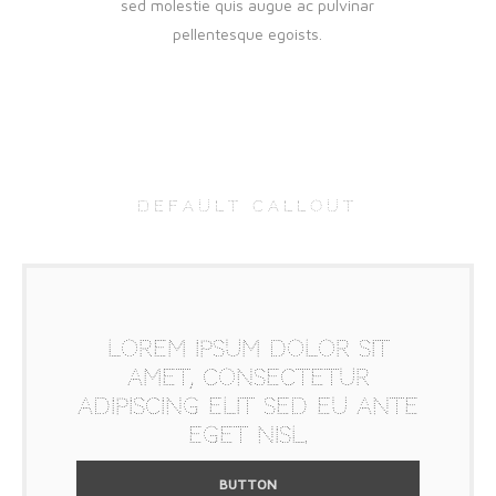
sed molestie quis augue ac pulvinar
pellentesque egoists.
DEFAULT CALLOUT
Lorem ipsum dolor sit
amet, consectetur
adipiscing elit sed eu ante
eget nisl.
BUTTON