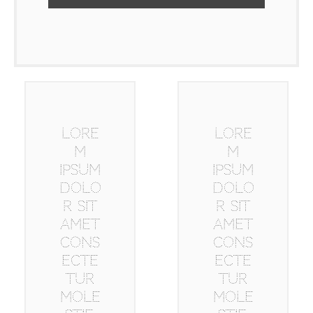
Lore
Lore
m
m
ipsum
ipsum
dolo
dolo
r sit
r sit
amet
amet
cons
cons
ecte
ecte
tur
tur
mole
mole