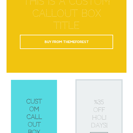
This is a custom
Callout Box
Title
BUY FROM THEMEFOREST
Cust
%35
om
OFF
Call
HOLI
out
DAYS!
Box