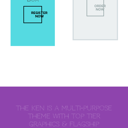
ORDER
NOW
REGISTER
NOW
The Ken Is A Multi-Purpose
Theme With Top Tier
Graphics & Flagship