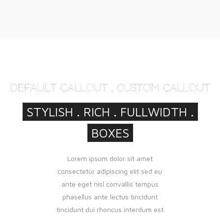
DEFAULT CALLOUT . CUSTOM CALLOUT
STYLISH . RICH . FULLWIDTH .
BOXES
Lorem ipsum dolor sit amet
consectetur adipiscing elit sed eu
ante eget nisl convallis tempus
phasellus ante lectus tincidunt
tincidunt dui rhoncus interdum est