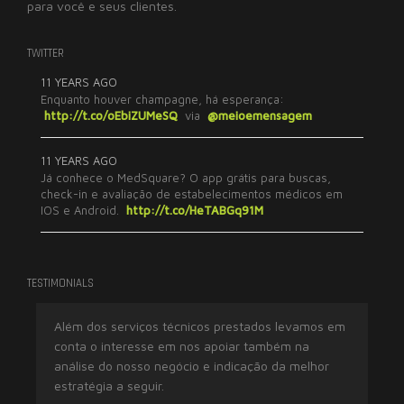
para você e seus clientes.
TWITTER
11 YEARS AGO
Enquanto houver champagne, há esperança:
http://t.co/oEbiZUMeSQ
via
@meioemensagem
11 YEARS AGO
Já conhece o MedSquare? O app grátis para buscas,
check-in e avaliação de estabelecimentos médicos em
IOS e Android.
http://t.co/HeTABGq91M
TESTIMONIALS
Além dos serviços técnicos prestados levamos em
Tr
conta o interesse em nos apoiar também na
ex
análise do nosso negócio e indicação da melhor
imp
estratégia a seguir.
res