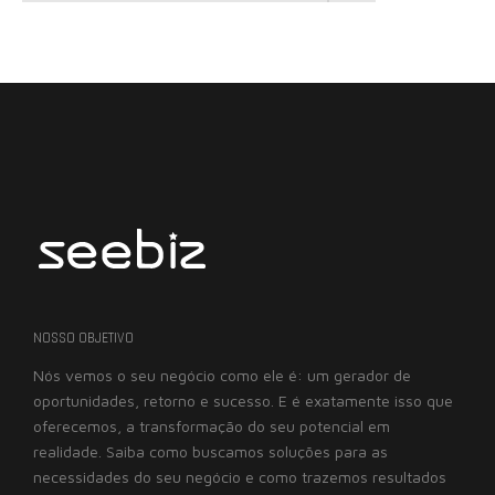
NOSSO OBJETIVO
Nós vemos o seu negócio como ele é: um gerador de
oportunidades, retorno e sucesso. E é exatamente isso que
oferecemos, a transformação do seu potencial em
realidade. Saiba como buscamos soluções para as
necessidades do seu negócio e como trazemos resultados