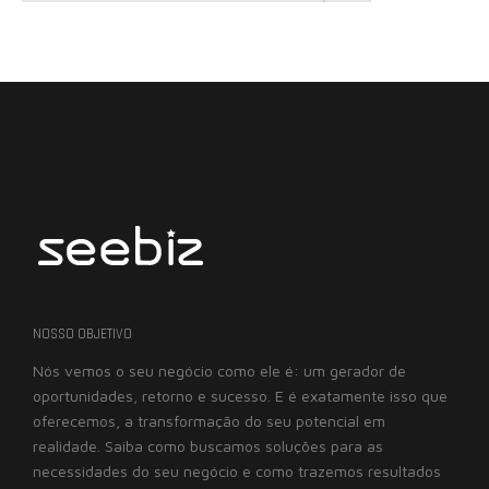
NOSSO OBJETIVO
Nós vemos o seu negócio como ele é: um gerador de
oportunidades, retorno e sucesso. E é exatamente isso que
oferecemos, a transformação do seu potencial em
realidade. Saiba como buscamos soluções para as
necessidades do seu negócio e como trazemos resultados