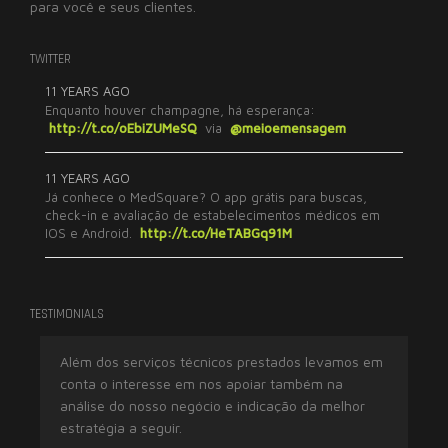
para você e seus clientes.
TWITTER
11 YEARS AGO
Enquanto houver champagne, há esperança:
http://t.co/oEbiZUMeSQ
via
@meioemensagem
11 YEARS AGO
Já conhece o MedSquare? O app grátis para buscas,
check-in e avaliação de estabelecimentos médicos em
IOS e Android.
http://t.co/HeTABGq91M
TESTIMONIALS
Além dos serviços técnicos prestados levamos em
Tr
conta o interesse em nos apoiar também na
ex
análise do nosso negócio e indicação da melhor
imp
estratégia a seguir.
res