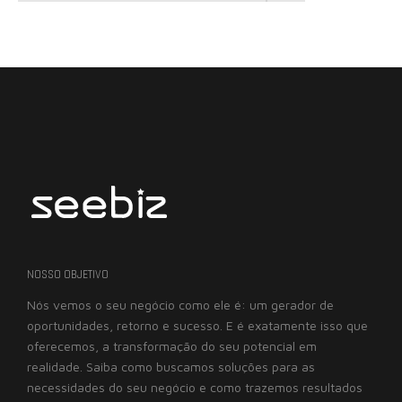
NOSSO OBJETIVO
Nós vemos o seu negócio como ele é: um gerador de
oportunidades, retorno e sucesso. E é exatamente isso que
oferecemos, a transformação do seu potencial em
realidade. Saiba como buscamos soluções para as
necessidades do seu negócio e como trazemos resultados