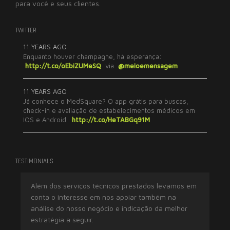
para você e seus clientes.
TWITTER
11 YEARS AGO
Enquanto houver champagne, há esperança:
http://t.co/oEbiZUMeSQ
via
@meioemensagem
11 YEARS AGO
Já conhece o MedSquare? O app grátis para buscas,
check-in e avaliação de estabelecimentos médicos em
IOS e Android.
http://t.co/HeTABGq91M
TESTIMONIALS
Além dos serviços técnicos prestados levamos em
Tr
conta o interesse em nos apoiar também na
ex
análise do nosso negócio e indicação da melhor
imp
estratégia a seguir.
res