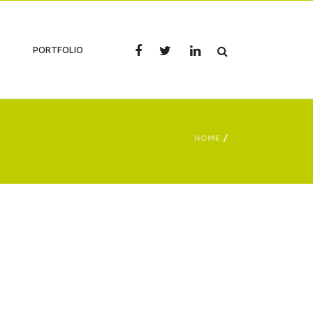
PORTFOLIO
HOME
/