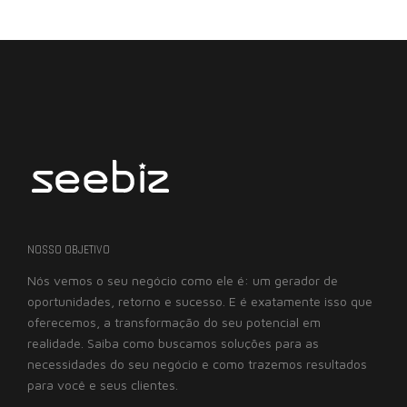
NOSSO OBJETIVO
Nós vemos o seu negócio como ele é: um gerador de
oportunidades, retorno e sucesso. E é exatamente isso que
oferecemos, a transformação do seu potencial em
realidade. Saiba como buscamos soluções para as
necessidades do seu negócio e como trazemos resultados
para você e seus clientes.