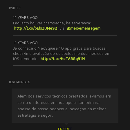
TWITTER
11 YEARS AGO
Enquanto houver champagne, há esperança:
http://t.co/oEbiZUMeSQ
via
@meioemensagem
11 YEARS AGO
Já conhece o MedSquare? O app grátis para buscas,
check-in e avaliação de estabelecimentos médicos em
IOS e Android.
http://t.co/HeTABGq91M
TESTIMONIALS
Além dos serviços técnicos prestados levamos em
Tr
conta o interesse em nos apoiar também na
ex
análise do nosso negócio e indicação da melhor
imp
estratégia a seguir.
res
ER SOFT